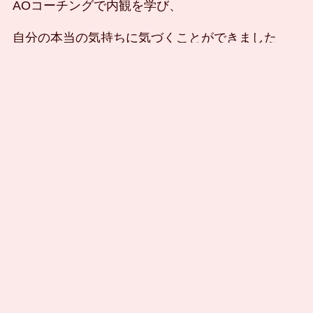
AOコーチングで内観を学び、
自分の本当の気持ちに気づくことができました
お仕事や子育てなど、がんばりすぎた世代の方々
に
内観で心が整う毎日を届けたい
内観で理想の人生を味わっていただきたい
そのための、気づきやヒントをお伝えします